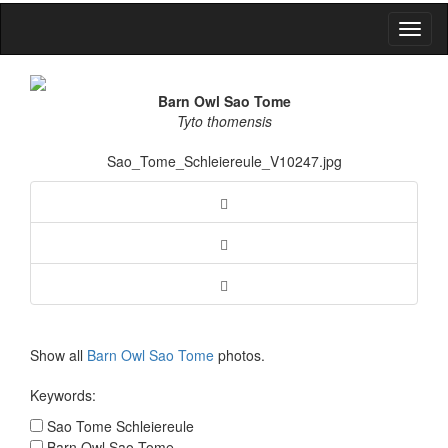
Toggl
naviga
Barn Owl Sao Tome
Tyto thomensis
Sao_Tome_Schleiereule_V10247.jpg
Show all
Barn Owl Sao Tome
photos.
Keywords:
Sao Tome Schleiereule
Barn Owl Sao Tome